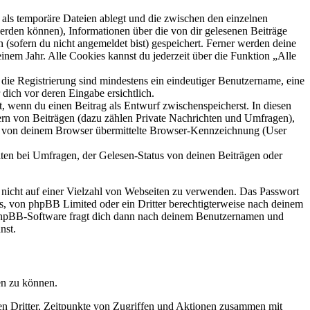
als temporäre Dateien ablegt und die zwischen den einzelnen
 werden können), Informationen über die von dir gelesenen Beiträge
 (sofern du nicht angemeldet bist) gespeichert. Ferner werden deine
inem Jahr. Alle Cookies kannst du jederzeit über die Funktion „Alle
 die Registrierung sind mindestens ein eindeutiger Benutzername, eine
dich vor deren Eingabe ersichtlich.
lt, wenn du einen Beitrag als Entwurf zwischenspeicherst. In diesen
ern von Beiträgen (dazu zählen Private Nachrichten und Umfragen),
ie von deinem Browser übermittelte Browser-Kennzeichnung (User
ten bei Umfragen, der Gelesen-Status von deinen Beiträgen oder
t nicht auf einer Vielzahl von Webseiten zu verwenden. Das Passwort
rs, von phpBB Limited oder ein Dritter berechtigterweise nach deinem
e phpBB-Software fragt dich dann nach deinem Benutzernamen und
nst.
en zu können.
sen Dritter, Zeitpunkte von Zugriffen und Aktionen zusammen mit