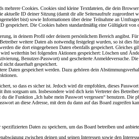
s mehrere Cookies. Cookies sind kleine Textdateien, die dein Browser 
ie aktuelle ID deiner Sitzung (damit dir alle Seitenaufrufe zugeordnet
angemeldet bist) sowie Informationen über deine Teilnahme an Umfragen
ID gespeichert. Die Cookies haben standardmäßig eine Gültigkeit von e
ierung, in deinem Profil oder deinem persönlichem Bereich angibst. Für
reiber weitere Daten als notwendig festgelegt wurden, so ist dies für 
 werden die dort eingegebenen Daten ebenfalls gespeichert. Gleiches gi
e wird weiterhin bei folgenden Aktionen gespeichert: Löschen und Änd
ktivierung, Benutzer-Passwort) und gescheiterte Anmeldeversuche. D
d nicht dauerhaft gespeichert.
eitere Daten gespeichert werden. Dazu gehören dein Abstimmungsverhal
nktionen.
ert, so dass es sicher ist. Jedoch wird dir empfohlen, dieses Passwor
it ihm sorgsam um. Insbesondere wird dich kein Vertreter des Betreibe
nst du die Funktion „Ich habe mein Passwort vergessen“ benutzen. Di
asswort an diese Adresse, mit dem du dann auf das Board zugreifen kan
r spezifizierten Daten zu speichern, um das Board betreiben und anbiet
ssenabwägung zwischen deinen und seinen Interessen sowie den Interes