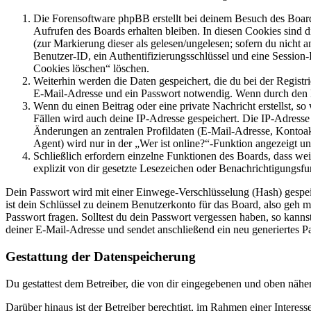
Die Forensoftware phpBB erstellt bei deinem Besuch des Board
Aufrufen des Boards erhalten bleiben. In diesen Cookies sind d
(zur Markierung dieser als gelesen/ungelesen; sofern du nicht 
Benutzer-ID, ein Authentifizierungsschlüssel und eine Session-
Cookies löschen“ löschen.
Weiterhin werden die Daten gespeichert, die du bei der Registr
E-Mail-Adresse und ein Passwort notwendig. Wenn durch den Bet
Wenn du einen Beitrag oder eine private Nachricht erstellst, so
Fällen wird auch deine IP-Adresse gespeichert. Die IP-Adress
Änderungen an zentralen Profildaten (E-Mail-Adresse, Kontoa
Agent) wird nur in der „Wer ist online?“-Funktion angezeigt un
Schließlich erfordern einzelne Funktionen des Boards, dass w
explizit von dir gesetzte Lesezeichen oder Benachrichtigungsfu
Dein Passwort wird mit einer Einwege-Verschlüsselung (Hash) gespeich
ist dein Schlüssel zu deinem Benutzerkonto für das Board, also geh m
Passwort fragen. Solltest du dein Passwort vergessen haben, so kan
deiner E-Mail-Adresse und sendet anschließend ein neu generiertes P
Gestattung der Datenspeicherung
Du gestattest dem Betreiber, die von dir eingegebenen und oben nähe
Darüber hinaus ist der Betreiber berechtigt, im Rahmen einer Intere