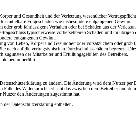
rper und Gesundheit und der Verletzung wesentlicher Vertragspflichten
ch für mittelbare Folgeschäden wie insbesondere entgangenen Gewinn.
em oder grob fahrlässigem Verhalten oder bei Schäden aus der Verletz
i Vertragsschluss typischerweise vorhersehbaren Schäden und im übrigen
besondere entgangenen Gewinn.
ng von Leben, Körper und Gesundheit oder vorsätzlichem oder grob fah
e nach auf die vertragstypischen Durchschnittsschäden begrenzt. Dies
h zugunsten der Mitarbeiter und Erfüllungsgehilfen des Betreibers.
bleiben unberührt.
e Datenschutzerklärung zu ändern. Die Änderung wird dem Nutzer per E-
m Falle des Widerspruchs erlischt das zwischen dem Betreiber und dem 
er Nutzer den Änderungen zugestimmt hat.
n der Datenschutzerklärung enthalten.