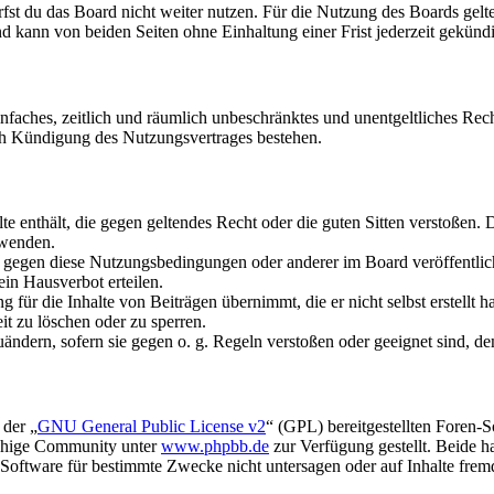
fst du das Board nicht weiter nutzen. Für die Nutzung des Boards gelten
 kann von beiden Seiten ohne Einhaltung einer Frist jederzeit gekünd
 einfaches, zeitlich und räumlich unbeschränktes und unentgeltliches R
ch Kündigung des Nutzungsvertrages bestehen.
alte enthält, die gegen geltendes Recht oder die guten Sitten verstoßen. 
rwenden.
n gegen diese Nutzungsbedingungen oder anderer im Board veröffentli
in Hausverbot erteilen.
für die Inhalte von Beiträgen übernimmt, die er nicht selbst erstellt 
it zu löschen oder zu sperren.
uändern, sofern sie gegen o. g. Regeln verstoßen oder geeignet sind, 
 der „
GNU General Public License v2
“ (GPL) bereitgestellten Foren-
achige Community unter
www.phpbb.de
zur Verfügung gestellt. Beide h
oftware für bestimmte Zwecke nicht untersagen oder auf Inhalte frem